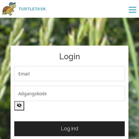
TURTLETASK
Login
Log ind